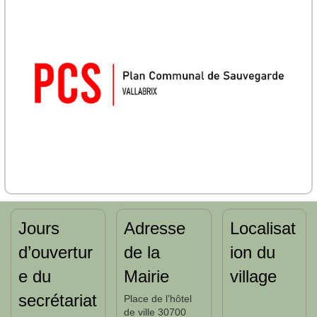
Jours
Adresse
Localisat
d’ouvertur
de la
ion du
e du
Mairie
village
secrétariat
Place de l’hôtel
de ville 30700