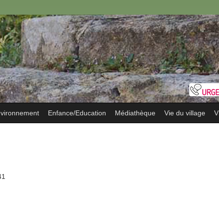
vironnement
Enfance/Education
Médiathèque
Vie du village
V
41