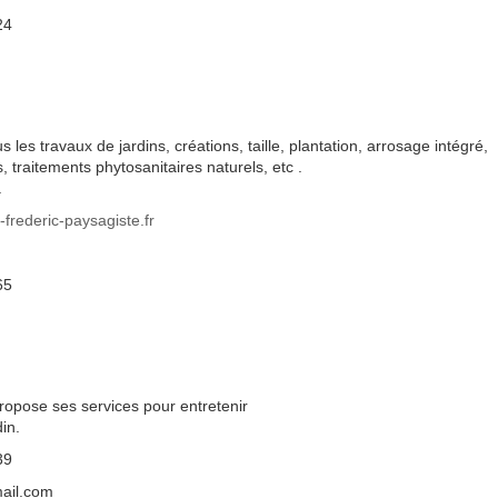
24
 les travaux de jardins, créations, taille, plantation, arrosage intégré,
 traitements phytosanitaires naturels, etc .
.
frederic-paysagiste.fr
65
propose ses services pour entretenir
in.
39
ail.com