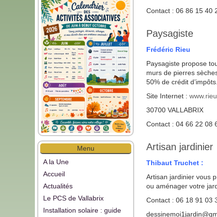
Contact : 06 86 15 40 
Paysagiste
Frédéric Rieu
Paysagiste propose tous
murs de pierres sèches,
50% de crédit d’impôts
Site Internet :
www.rieu-
30700 VALLABRIX
Contact : 04 66 22 08 
Artisan jardinier
Menu
A la Une
Thibaut Truchet :
Accueil
Artisan jardinier vous 
Actualités
ou aménager votre jard
Le PCS de Vallabrix
Contact : 06 18 91 03 
Installation solaire : guide
dessinemoi1jardin@gm