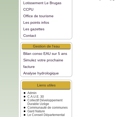
Lotissement Le Brugas
CCPU
Office de tourisme
Les points infos
Les gazettes
Contact
Gestion de l'eau
Bilan conso EAU sur 5 ans
Simulez votre prochaine
facture
Analyse hydrologique
Liens utiles
Admin
C.A.U.E. 30
Collectif Développement
Durable Uzège
Communauté de communes
Gard Nature
Le Conseil Départemental