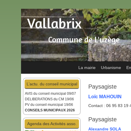
Vallabrix
Commune de L'uzège
La mairie
Urbanisme
En
L’actu. du conseil municipal
Paysagiste
AVIS du conseil municipal
09/07
Loïc MAHOUIN
DELIBERATIONS du CM 19/06
PV du conseil municipal 19/06
Contact : 06 95 83 19 
CONSEILS MUNICIPAUX 2026
Paysagiste
Agenda des Activités asso.
Alexandre SOLA