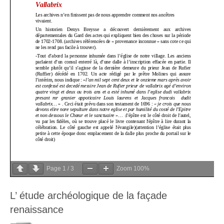
Page
1
/
3
Zoom
100%
L’ étude archéologique de la façade
renaissance