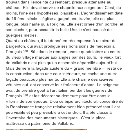
trouvait dans l’enceinte du rempart, presque attenante au
château. Elle devait servir de chapelle aux seigneurs. C’est, du
moins, l’une des hypothèses plausibles. L’agrandissement date
du 19 ème siècle. L’église a gagné une travée, elle est plus
longue, plus haute qu’à l’origine. Elle s’est ornée d’un porche et
son clocher, pour accueillir la belle Ursule s’est haussé de
quelques mètres.
Quant au château, il fut donné en récompense à un sieur de
Bargenton, qui avait prodigué ses bons soins de médecin à
er
François 1
. Bâti dans le rempart, vaste quadrilatère au centre
du vieux village marqué aux angles par des tours, le vieux fort
de Vallabrix n’est plus qu’un ensemble dépareillé aujourd’hui.
Mais derrière la façade austère du « grand membre », reste de
la construction, dans une cour intérieure, se cache une autre
façade beaucoup plus riante. Elle a le charme des œuvres
vétustes qui ont conservé leur fraîcheur d’antan. Le seigneur
avait dû prendre goût à l’art italien pendant les guerres de
er
François 1
et fait décorer sa demeure pour être dans le
« ton » de son époque. D’où ce bijou architectural, concentré de
la Renaissance française relativement bien préservé tant il est
peu visible et peu prévisible à cet endroit. Il a été classé à
l’inventaire des monuments historiques. C’est la pièce
maîtresse du patrimoine de Vallabrix.