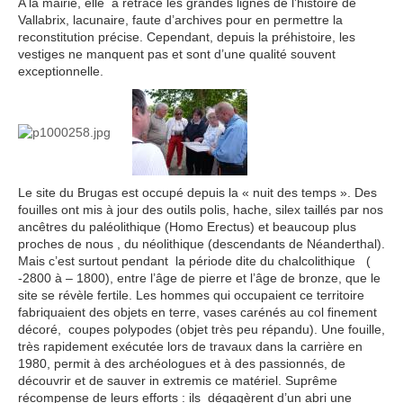
A la mairie, elle a retracé les grandes lignes de l’histoire de
Vallabrix, lacunaire, faute d’archives pour en permettre la
reconstitution précise. Cependant, depuis la préhistoire, les
vestiges ne manquent pas et sont d’une qualité souvent
exceptionnelle.
Le site du Brugas est occupé depuis la « nuit des temps ». Des
fouilles ont mis à jour des outils polis, hache, silex taillés par nos
ancêtres du paléolithique (Homo Erectus) et beaucoup plus
proches de nous , du néolithique (descendants de Néanderthal).
Mais c’est surtout pendant la période dite du chalcolithique (
-2800 à – 1800), entre l’âge de pierre et l’âge de bronze, que le
site se révèle fertile. Les hommes qui occupaient ce territoire
fabriquaient des objets en terre, vases carénés au col finement
décoré, coupes polypodes (objet très peu répandu). Une fouille,
très rapidement exécutée lors de travaux dans la carrière en
1980, permit à des archéologues et à des passionnés, de
découvrir et de sauver in extremis ce matériel. Suprême
récompense de leurs efforts : ils dégagèrent d’un abri une