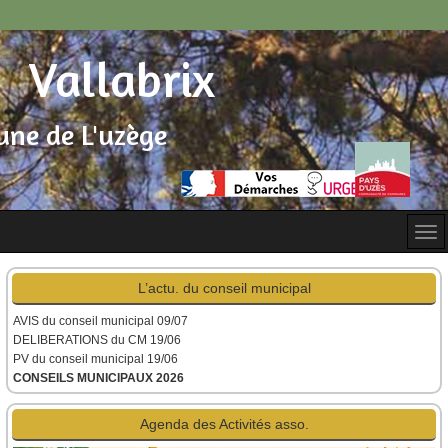
Vallabrix
ne de L'uzège
L’actu. du conseil municipal
AVIS du conseil municipal
09/07
DELIBERATIONS du CM 19/06
PV du conseil municipal 19/06
CONSEILS MUNICIPAUX 2026
Agenda des Activités asso.