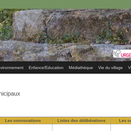
vironnement
Enfance/Education
Médiathèque
Vie du village
V
nicipaux
Les convocations
Listes des délibérations
Les c