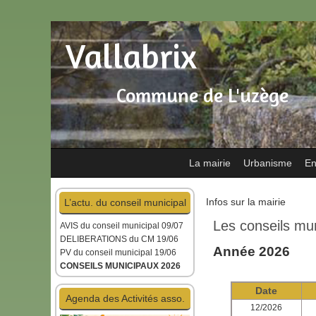
Vallabrix
Commune de L'uzège
La mairie
Urbanisme
En
Infos sur la mairie
L’actu. du conseil municipal
Les conseils mu
AVIS du conseil municipal
09/07
DELIBERATIONS du CM 19/06
Année 2026
PV du conseil municipal 19/06
CONSEILS MUNICIPAUX 2026
Date
Agenda des Activités asso.
12/2026