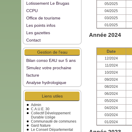
Lotissement Le Brugas
05/2025
CCPU
04/2025
Office de tourisme
03/2025
Les points infos
01/2025
Les gazettes
Année 2024
Contact
Date
Gestion de l'eau
12/2024
Bilan conso EAU sur 5 ans
11/2024
Simulez votre prochaine
10/2024
facture
09/2024
Analyse hydrologique
08/2024
06/2024
Liens utiles
05/2024
Admin
04/2024
C.A.U.E. 30
Collectif Développement
03/2024
Durable Uzège
Communauté de communes
01/2024
Gard Nature
Le Conseil Départemental
Année 2023