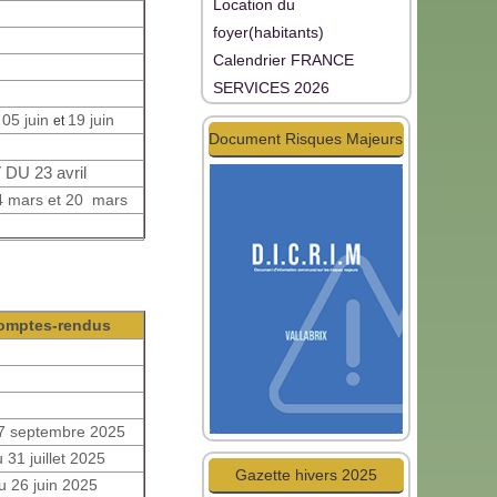
Location du
foyer(habitants)
Calendrier FRANCE
SERVICES 2026
05 juin
19 juin
et
Document Risques Majeurs
 DU 23 avril
 mars et
20 mars
omptes-rendus
7 septembre 2025
 31 juillet 2025
Gazette hivers 2025
u 26 juin 2025