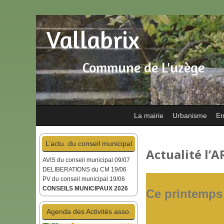
Vallabrix
Commune de L'uzège
La mairie
Urbanisme
En
L’actu. du conseil municipal
Actualité l’
AVIS du conseil municipal
09/07
DELIBERATIONS du CM 19/06
PV du conseil municipal 19/06
CONSEILS MUNICIPAUX 2026
Ce printemps
Agenda des Activités asso.