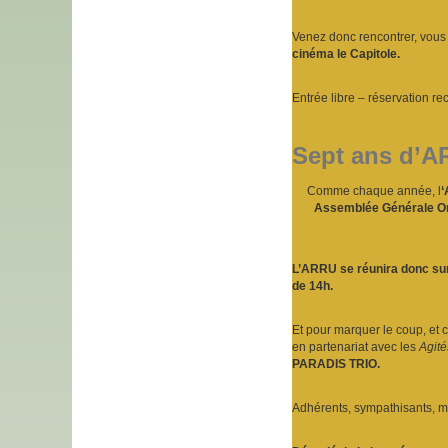
Venez donc rencontrer, vous 
cinéma le Capitole.
Entrée libre – réservation 
Sept ans d’AR
Comme chaque année, l
‘
Assemblée Générale Or
L’ARRU se réunira donc sur l
de 14h.
Et pour marquer le coup, et 
en partenariat avec les
Agité
PARADIS TRIO.
Adhérents, sympathisants, m