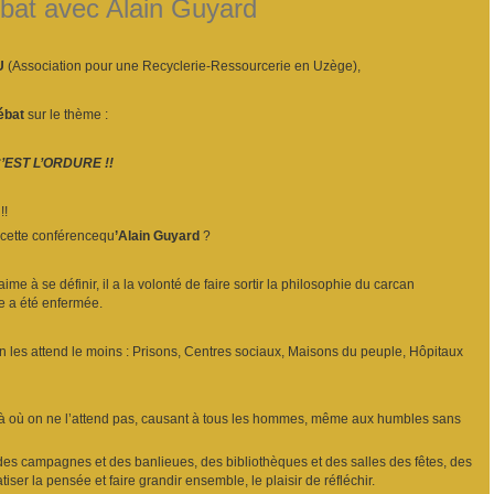
bat avec Alain Guyard
U
(Association pour une Recyclerie-Ressourcerie en Uzège),
ébat
sur le thème :
’EST L’ORDURE !!
!!
 cette conférencequ
’Alain Guyard
?
aime à se définir, il a la volonté de faire sortir la philosophie du carcan
e a été enfermée.
on les attend le moins : Prisons, Centres sociaux, Maisons du peuple, Hôpitaux
n là où on ne l’attend pas, causant à tous les hommes, même aux humbles sans
 des campagnes et des banlieues, des bibliothèques et des salles des fêtes, des
er la pensée et faire grandir ensemble, le plaisir de réfléchir.