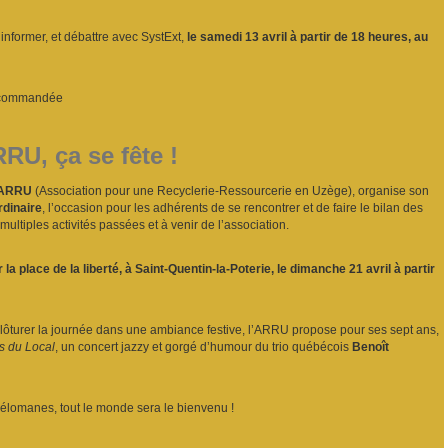
informer, et débattre avec SystExt,
le samedi 13 avril à partir de 18 heures, au
recommandée
RU, ça se fête !
ARRU
(Association pour une Recyclerie-Ressourcerie en Uzège), organise son
dinaire
, l’occasion pour les adhérents de se rencontrer et de faire le bilan des
multiples activités passées et à venir de l’association.
a place de la liberté, à Saint-Quentin-la-Poterie, le dimanche 21 avril à partir
clôturer la journée dans une ambiance festive, l’ARRU propose pour ses sept ans,
s du Local
, un concert jazzy et gorgé d’humour du trio québécois
Benoît
élomanes, tout le monde sera le bienvenu !