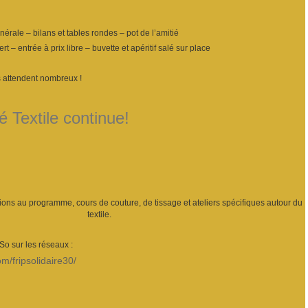
ale – bilans et tables rondes – pot de l’amitié
– entrée à prix libre – buvette et apéritif salé sur place
 attendent nombreux !
 Textile continue!
ions au programme, cours de couture, de tissage et ateliers spécifiques autour du
textile.
’So sur les réseaux :
m/fripsolidaire30/