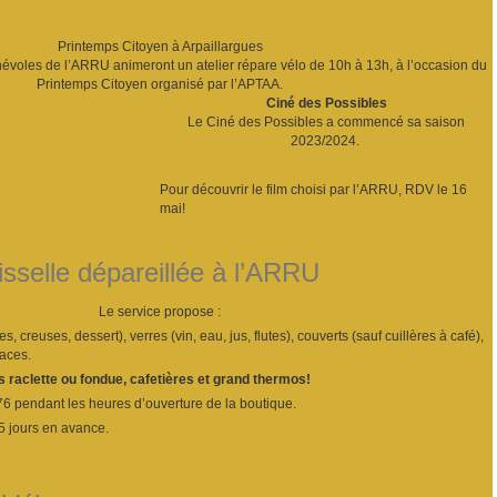
Printemps Citoyen à Arpaillargues
voles de l’ARRU animeront un atelier répare vélo de 10h à 13h, à l’occasion du
Printemps Citoyen organisé par l’APTAA.
Ciné des Possibles
Le Ciné des Possibles a commencé sa saison
2023/2024.
Pour découvrir le film choisi par l’ARRU, RDV le 16
mai!
isselle dépareillée à l’ARRU
Le service propose :
es, creuses, dessert), verres (vin, eau, jus, flutes), couverts (sauf cuillères à café),
laces.
s raclette ou fondue, cafetières et grand thermos!
76 pendant les heures d’ouverture de la boutique.
5 jours en avance.