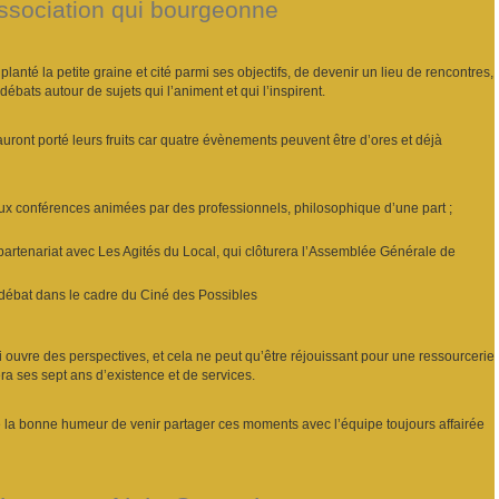
ssociation qui bourgeonne
planté la petite graine et cité parmi ses objectifs, de devenir un lieu de rencontres,
ébats autour de sujets qui l’animent et qui l’inspirent.
 auront porté leurs fruits car quatre évènements peuvent être d’ores et déjà
ux conférences animées par des professionnels, philosophique d’une part ;
 partenariat avec Les Agités du Local, qui clôturera l’Assemblée Générale de
-débat dans le cadre du Ciné des Possibles
ouvre des perspectives, et cela ne peut qu’être réjouissant pour une ressourcerie
era ses sept ans d’existence et de services.
e la bonne humeur de venir partager ces moments avec l’équipe toujours affairée