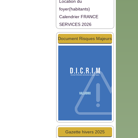
Location du
foyer(habitants)
Calendrier FRANCE
SERVICES 2026
Document Risques Majeurs
Gazette hivers 2025