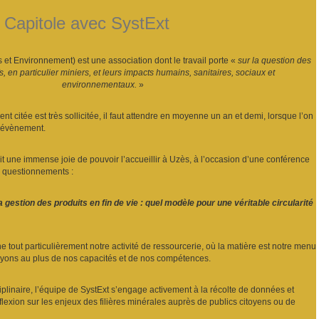
 Capitole avec SystExt
s et Environnement) est une association dont le travail porte «
sur la question des
s, en particulier miniers, et leurs impacts humains, sanitaires, sociaux et
environnementaux.
»
nt citée est très sollicitée, il faut attendre en moyenne un an et demi, lorsque l’on
un évènement.
it une immense joie de pouvoir l’accueillir à Uzès, à l’occasion d’une conférence
es questionnements :
la gestion des produits en fin de vie : quel modèle pour une véritable circularité
 tout particulièrement notre activité de ressourcerie, où la matière est notre menu
yons au plus de nos capacités et de nos compétences.
sciplinaire, l’équipe de SystExt s’engage activement à la récolte de données et
réflexion sur les enjeux des filières minérales auprès de publics citoyens ou de