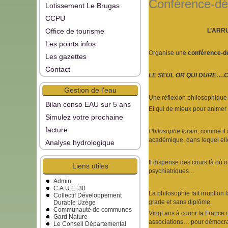
Conférence-dé
Lotissement Le Brugas
CCPU
Office de tourisme
L’ARR
Les points infos
Organise une
conférence-d
Les gazettes
Contact
LE SEUL OR QUI DURE….C
Gestion de l'eau
Une réflexion philosophique 
Bilan conso EAU sur 5 ans
Et qui de mieux pour animer
Simulez votre prochaine
facture
Philosophe forain
, comme il 
académique, dans lequel ell
Analyse hydrologique
Il dispense des cours là où 
Liens utiles
psychiatriques…
Admin
C.A.U.E. 30
La philosophie fait irruptio
Collectif Développement
grade et sans diplôme.
Durable Uzège
Communauté de communes
Vingt ans à courir la France
Gard Nature
associations… pour démocratis
Le Conseil Départemental