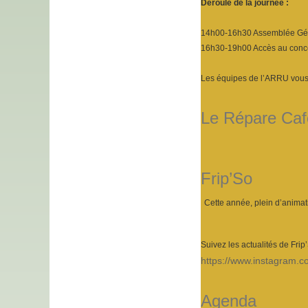
Déroulé de la journée :
14h00-16h30 Assemblée Génér
16h30-19h00 Accès au concert 
Les équipes de l’ARRU vous
Le Répare Café
Frip’So
Cette année, plein d’animat
Suivez les actualités de Frip
https://www.instagram.co
Agenda