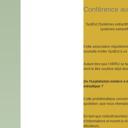
Conférence au
SystExt (Systèmes extractif
systèmes extractif
Cette association régulièreme
souhaite inviter SystExt à 
Autant dire que l’ARRU se fa
dont le titre soulève déjà d
De l’exploitation minière à 
métallique ?
Cette problématique concerne
quotidien, que nous réemplo
En tant que collectif pluridi
d’informations et nourrit la 
décideurs.