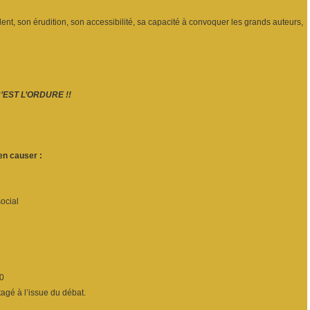
lent, son érudition, son accessibilité, sa capacité à convoquer les grands auteurs,
’EST L’ORDURE !!
en causer :
social
30
tagé à l’issue du débat.