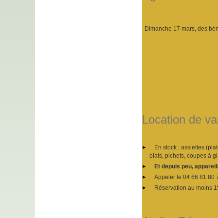
Dimanche 17 mars, des béné
Location de va
En stock : assiettes (plat
plats, pichets, coupes à g
Et depuis peu, appareil
Appeler le 04 66 81 80 
Réservation au moins 1