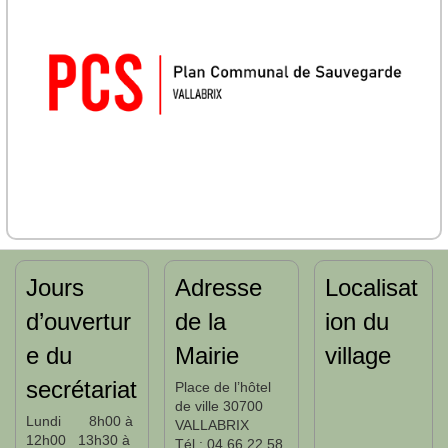
Jours
Adresse
Localisat
d’ouvertur
de la
ion du
e du
Mairie
village
secrétariat
Place de l’hôtel
de ville 30700
Lundi 8h00 à
VALLABRIX
12h00 13h30 à
Tél : 04 66 22 58