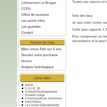
Toutes ces raisons m’
Lotissement Le Brugas
CCPU
Office de tourisme
Vote des taux
Les points infos
Je vais voter contre ca
Les gazettes
Cette taxe rapporte 1,3
Contact
Pour compenser ce man
secondaires et la taxe 
Gestion de l'eau
Bilan conso EAU sur 5 ans
Simulez votre prochaine
facture
Analyse hydrologique
Liens utiles
Admin
C.A.U.E. 30
Collectif Développement
Durable Uzège
Communauté de communes
Gard Nature
Le Conseil Départemental