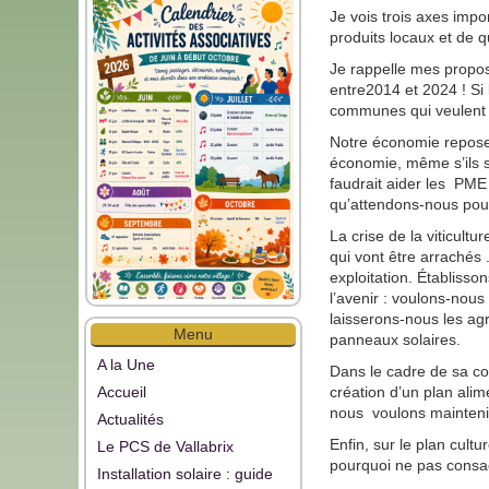
Je vois trois axes impo
produits locaux et de qu
Je rappelle mes propos
entre2014 et 2024 ! Si
communes qui veulent 
Notre économie repose 
économie, même s’ils so
faudrait aider les PME à
qu’attendons-nous pour
La crise de la viticult
qui vont être arrachés 
exploitation. Établisso
l’avenir : voulons-nou
laisserons-nous les agr
Menu
panneaux solaires.
A la Une
Dans le cadre de sa co
Accueil
création d’un plan ali
nous voulons maintenir 
Actualités
Enfin, sur le plan cult
Le PCS de Vallabrix
pourquoi ne pas consac
Installation solaire : guide