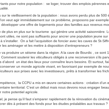
rtants pour notre population : se loger, trouver des emplois pérennes e
alité.
 sur le vieillissement de la population : nous avons perdu plus de 500
 l’on veut agir immédiatement sur ce problème, proposons par exempl
développer une offre de logements pour des familles aux revenus mo
de plus en plus sur le tourisme qui génère une activité saisonnière. 
nt utiles, ne sont pas suffisants pour ancrer une population jeune sur no
 s’installer. On a fait l’acquisition de foncier avec les caves de St-Siff
 les aménager et les mettre à disposition d’entrepreneurs ?
ure va produire un séisme dans la région. A la cave de Bourdic , ce sont
. Comment soutenir les viticulteurs obligés à une reconversion s’ils par
ns d’abord un état des lieux pour connaître leurs besoins. Et surtout, f
s conserver un monde agricole vivant, en favorisant par exemple de nou
iculteurs aux prises avec les investisseurs, prêts à transformer les fri
mpétence, la CCPU a mis en œuvre certaines actions : création d’un es
mentaire territorial. C’est un début mais nous devons nous engager beau
notre potentiel agricole.
urel, je pense qu’il faut s’emparer rapidement de la rénovation du ciném
rer dès à présent des fonds pour les études préalables aux travaux ?