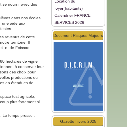
Location du
t se nourrir avec des
foyer(habitants)
Calendrier FRANCE
 élèves dans nos écoles
SERVICES 2026
e une aide aux
destes.
Document Risques Majeurs
Les revenus de cette
tre territoire. Il
ret et de Foissac :
 180 hectares de vigne
viennent à conserver leur
aisons des choix pour
velles productions ou
ches en étendues de
pace test agricole,
coup plus fortement si
a. Le temps presse :
Gazette hivers 2025