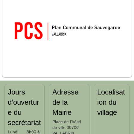
Jours
Adresse
Localisat
d’ouvertur
de la
ion du
e du
Mairie
village
secrétariat
Place de l’hôtel
de ville 30700
Lundi 8h00 à
VALLABRIX