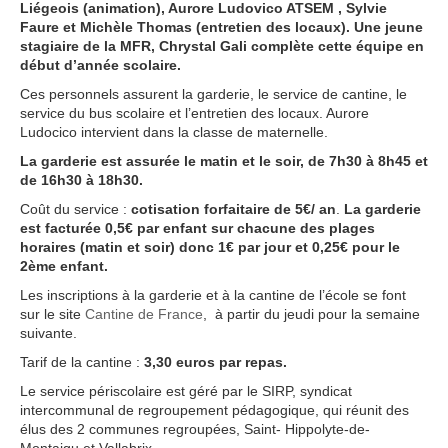
Liégeois (animation), Aurore Ludovico ATSEM , Sylvie
Faure et Michèle Thomas (entretien des locaux). Une jeune
stagiaire de la MFR, Chrystal Gali complète cette équipe en
début d’année scolaire.
Ces personnels assurent la garderie, le service de cantine, le
service du bus scolaire et l’entretien des locaux. Aurore
Ludocico intervient dans la classe de maternelle.
La garderie est assurée le matin et le soir, de 7h30 à 8h45 et
de 16h30 à 18h30.
Coût du service :
cotisation forfaitaire de 5€/ an
.
La garderie
est facturée 0,5€ par enfant sur chacune des plages
horaires (matin et soir) donc 1€ par jour et 0,25€ pour le
2ème enfant.
Les inscriptions à la garderie et à la cantine de l’école se font
sur le site
Cantine de France
, à partir du jeudi pour la semaine
suivante.
Tarif de la cantine :
3,30 euros par repas.
Le service périscolaire est géré par le SIRP, syndicat
intercommunal de regroupement pédagogique, qui réunit des
élus des 2 communes regroupées, Saint- Hippolyte-de-
Montaigu et Vallabrix.