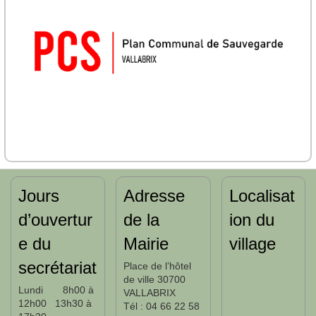
Jours
Adresse
Localisat
d’ouvertur
de la
ion du
e du
Mairie
village
secrétariat
Place de l’hôtel
de ville 30700
Lundi 8h00 à
VALLABRIX
12h00 13h30 à
Tél : 04 66 22 58