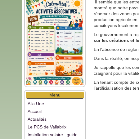
Il semble que les entr
montré que notre pays d
réserver des zones pour
production agricole en 
concitoyens localement
Le gouvernement a repr
sur les créations et
En l’absence de règlem
Dans la réalité, on ri
Je rappelle que les co
craignant pour la vital
En tenant compte de ce
l’artificialisation des
Menu
A la Une
Accueil
Actualités
Le PCS de Vallabrix
Installation solaire : guide