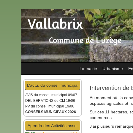
Vallabrix
Commune de L'uzège
La mairie
Urbanisme
En
L’actu. du conseil municipal
Intervention de
AVIS du conseil municipal
09/07
Au moment où la convent
DELIBERATIONS du CM 19/06
espaces agricoles et n
PV du conseil municipal 19/06
Sur ces 11 hectares, so
CONSEILS MUNICIPAUX 2026
commerces.
Agenda des Activités asso.
J’ai plusieurs remarque