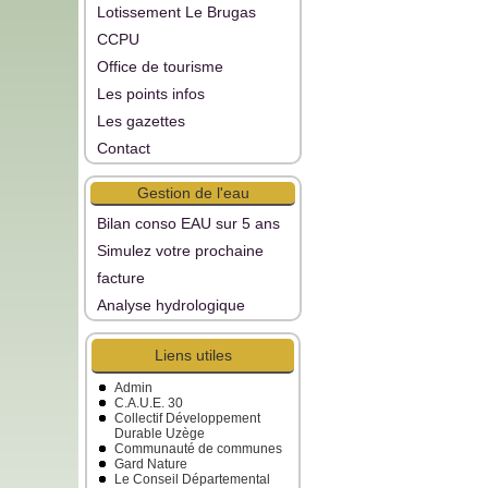
Lotissement Le Brugas
CCPU
Office de tourisme
Les points infos
Les gazettes
Contact
Gestion de l'eau
Bilan conso EAU sur 5 ans
Simulez votre prochaine
facture
Analyse hydrologique
Liens utiles
Admin
C.A.U.E. 30
Collectif Développement
Durable Uzège
Communauté de communes
Gard Nature
Le Conseil Départemental