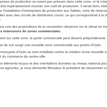
eprises de production ne soient pas prévues dans cette zone, or la cri
oit impérativement muscler son outil de production. Il serait donc inté
 l’installation d’entreprises de production aux Sablas, voire de réserv
lien avec des circuits de distribution courts, ce qui correspondrait à l
.
is une des propositions de la convention citoyenne sur le climat en in
 les extensions de zones commerciales
.
ent sur cette zone, la partie commerciale peut devenir prépondérante.
sque de voir surgir une nouvelle zone commerciale aux portes d’Uzès.
mmerçants d’Uzès se sont mobilisés contre la création d’une nouvelle 
ité du commerce de centre-ville.
s éléments locaux et des orientations données au niveau national pour
 terres agricoles, je vous demande Monsieur le président de réexaminer vo