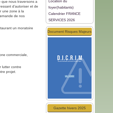
Location du
se que nous traversons a
ressant d’autoriser et de
foyer(habitants)
er une zone à la
Calendrier FRANCE
a demande de nos
SERVICES 2026
staurant un moratoire
Document Risques Majeurs
zone commerciale,
 lutter contre
tre projet.
Gazette hivers 2025