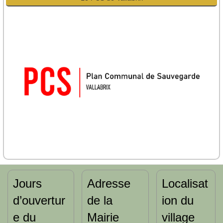
Jours
Adresse
Localisat
d’ouvertur
de la
ion du
e du
Mairie
village