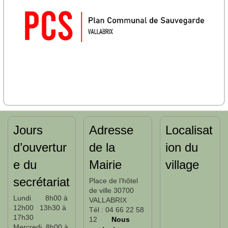
Jours
Adresse
Localisat
d’ouvertur
de la
ion du
e du
Mairie
village
secrétariat
Place de l’hôtel
de ville 30700
Lundi 8h00 à
VALLABRIX
12h00 13h30 à
Tél : 04 66 22 58
17h30
12
Nous
Mercredi 8h00 à