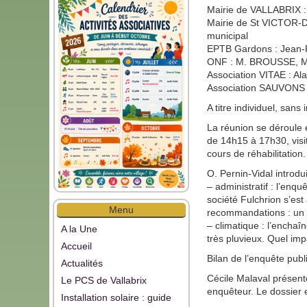
Mairie de VALLABRIX :
Mairie de St VICTOR-D
municipal
EPTB Gardons : Jean
ONF : M. BROUSSE, M
Association VITAE : A
Association SAUVONS
A titre individuel, sans
La réunion se déroule 
de 14h15 à 17h30, visit
cours de réhabilitation.
O. Pernin-Vidal introdui
– administratif : l’enq
société Fulchrion s’es
Menu
recommandations : un 
– climatique : l’encha
A la Une
très pluvieux. Quel imp
Accueil
Bilan de l’enquête publ
Actualités
Cécile Malaval présente
Le PCS de Vallabrix
enquêteur. Le dossier e
Installation solaire : guide