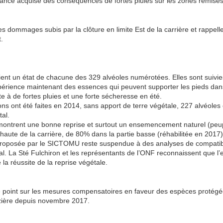
sance acquise des conséquences de fortes pluies sur les zones remises
des dommages subis par la clôture en limite Est de la carrière et rappelle
t.
tient un état de chacune des 329 alvéoles numérotées. Elles sont suiv
périence maintenant des essences qui peuvent supporter les pieds dan
e à de fortes pluies et une forte sécheresse en été.
ns ont été faites en 2014, sans apport de terre végétale, 227 alvéoles
al.
montrent une bonne reprise et surtout un ensemencement naturel (peup
 haute de la carrière, de 80% dans la partie basse (réhabilitée en 2017)
t proposée par le SICTOMU reste suspendue à des analyses de compatibil
al. La Sté Fulchiron et les représentants de l’ONF reconnaissent que l’
 la réussite de la reprise végétale.
 point sur les mesures compensatoires en faveur des espèces protégée
uzière depuis novembre 2017.