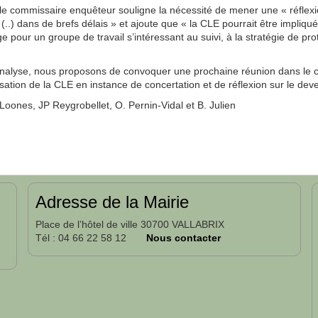
le commissaire enquêteur souligne la nécessité de mener une « réflexio
..) dans de brefs délais » et ajoute que « la CLE pourrait être impliqué
e pour un groupe de travail s’intéressant au suivi, à la stratégie de pro
analyse, nous proposons de convoquer une prochaine réunion dans le c
isation de la CLE en instance de concertation et de réflexion sur le deven
Loones, JP Reygrobellet, O. Pernin-Vidal et B. Julien
Adresse de la Mairie
Place de l’hôtel de ville 30700 VALLABRIX
Tél : 04 66 22 58 12
Nous contacter