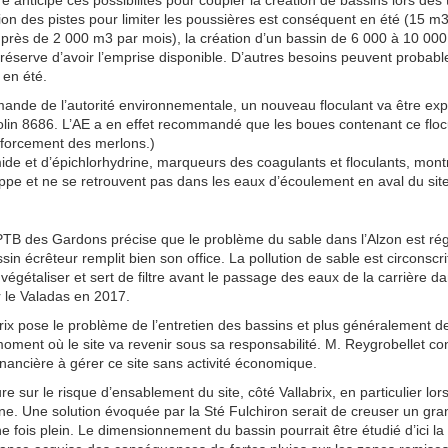
re anticipe ces possibilités pour coupler la création de bassins lors de
sion des pistes pour limiter les poussières est conséquent en été (15 m
t près de 2 000 m3 par mois), la création d’un bassin de 6 000 à 10 00
réserve d’avoir l’emprise disponible. D’autres besoins peuvent probable
 en été.
ande de l’autorité environnementale, un nouveau floculant va être ex
in 8686. L’AE a en effet recommandé que les boues contenant ce flocu
renforcement des merlons.)
de et d’épichlorhydrine, marqueurs des coagulants et floculants, montr
ppe et ne se retrouvent pas dans les eaux d’écoulement en aval du site
PTB des Gardons précise que le problème du sable dans l’Alzon est régl
in écrêteur remplit bien son office. La pollution de sable est circonscri
végétaliser et sert de filtre avant le passage des eaux de la carrière d
r le Valadas en 2017.
x pose le problème de l’entretien des bassins et plus généralement d
oment où le site va revenir sous sa responsabilité. M. Reygrobellet con
 financière à gérer ce site sans activité économique.
re sur le risque d’ensablement du site, côté Vallabrix, en particulier lo
ine. Une solution évoquée par la Sté Fulchiron serait de creuser un gra
ne fois plein. Le dimensionnement du bassin pourrait être étudié d’ici la f