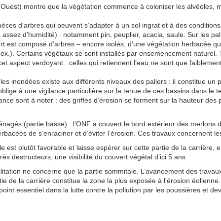
tie Ouest) montre que la végétation commence à coloniser les alvéoles, 
èces d’arbres qui peuvent s’adapter à un sol ingrat et à des conditio
 assez d’humidité) : notamment pin, peuplier, acacia, saule. Sur les pal
ert est composé d’arbres – encore isolés, d’une végétation herbacée qui
ex.). Certains végétaux se sont installés par ensemencement naturel. T
et aspect verdoyant : celles qui retiennent l’eau ne sont que faiblement
s inondées existe aux différents niveaux des paliers : il constitue un p
 oblige à une vigilance particulière sur la tenue de ces bassins dans le 
lance sont à noter : des griffes d’érosion se forment sur la hauteur des 
agés (partie basse) : l’ONF a couvert le bord extérieur des merlons d’
acées de s’enraciner et d’éviter l’érosion. Ces travaux concernent les 
 est plutôt favorable et laisse espérer sur cette partie de la carrière, 
s destructeurs, une visibilité du couvert végétal d’ici 5 ans.
ilitation ne concerne que la partie sommitale. L’avancement des travaux e
tie de la carrière constitue la zone la plus exposée à l’érosion éolienne
oint essentiel dans la lutte contre la pollution par les poussières et dev