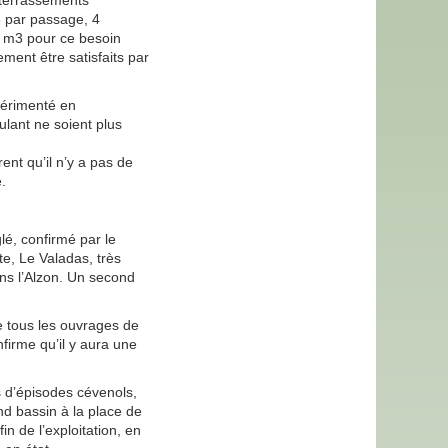
s terrassements
3 par passage, 4
0 m3 pour ce besoin
ment être satisfaits par
périmenté en
lant ne soient plus
ent qu’il n’y a pas de
.
é, confirmé par le
te, Le Valadas, très
ans l’Alzon. Un second
e tous les ouvrages de
firme qu’il y aura une
rs d’épisodes cévenols,
nd bassin à la place de
in de l’exploitation, en