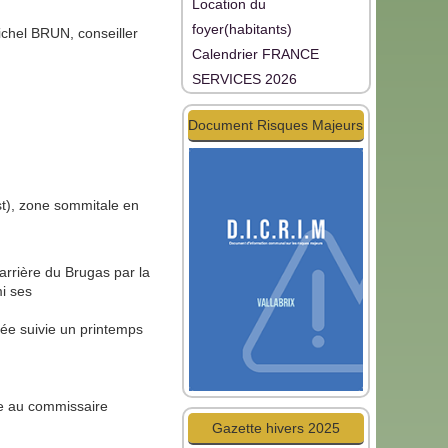
Location du
foyer(habitants)
chel BRUN, conseiller
Calendrier FRANCE
SERVICES 2026
Document Risques Majeurs
Est), zone sommitale en
carrière du Brugas par la
i ses
ée suivie un printemps
ise au commissaire
Gazette hivers 2025