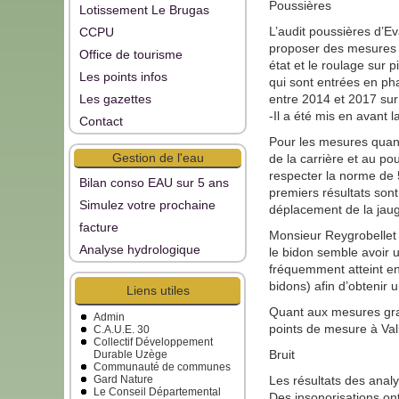
Poussières
Lotissement Le Brugas
L’audit poussières d’Ev
CCPU
proposer des mesures d
Office de tourisme
état et le roulage sur
Les points infos
qui sont entrées en pha
Les gazettes
entre 2014 et 2017 sur
-Il a été mis en avant 
Contact
Pour les mesures quant
Gestion de l'eau
de la carrière et au po
respecter la norme de 
Bilan conso EAU sur 5 ans
premiers résultats son
Simulez votre prochaine
déplacement de la jau
facture
Monsieur Reygrobellet
Analyse hydrologique
le bidon semble avoir
fréquemment atteint en
bidons) afin d’obtenir 
Liens utiles
Quant aux mesures gra
Admin
points de mesure à Valla
C.A.U.E. 30
Collectif Développement
Bruit
Durable Uzège
Communauté de communes
Gard Nature
Les résultats des analy
Le Conseil Départemental
Des insonorisations ont