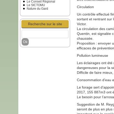
Le Conseil Régional
Le SICTOMU
Circulation
Nature du Gard
Un contrôle effectué f
sortant et rentrant sur
Recherche sur le site
Victor.
La circulation des camio
Quentin, est signalée 
chaussée.
Proposition : envoyer u
efficaces de préventio
Pollution lumineuse
Les éclairages ont été
dangereuses pour la sé
Difficile de faire mieux
Consommation d’eau et
Le forage sert d’appoin
2017, 155 887m3 ont é
Le besoin pour l’arros
Suggestion de M. Reygro
seront de plus en plus 