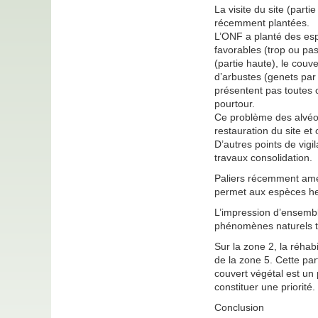
La visite du site (par
récemment plantées.
L’ONF a planté des esp
favorables (trop ou pas
(partie haute), le couv
d’arbustes (genets par 
présentent pas toutes c
pourtour.
Ce problème des alvéole
restauration du site et
D’autres points de vigi
travaux consolidation.
Paliers récemment amén
permet aux espèces herb
L’impression d’ensemble
phénomènes naturels trè
Sur la zone 2, la réhab
de la zone 5. Cette par
couvert végétal est un p
constituer une priorité.
Conclusion