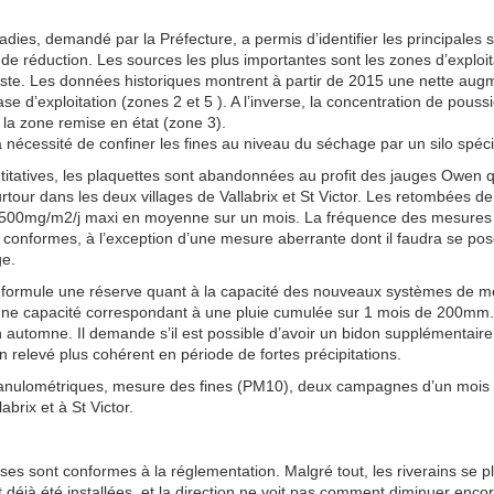
adies, demandé par la Préfecture, a permis d’identifier les principales
e réduction. Les sources les plus importantes sont les zones d’exploit
 piste. Les données historiques montrent à partir de 2015 une nette aug
se d’exploitation (zones 2 et 5 ). A l’inverse, la concentration de pous
 la zone remise en état (zone 3).
la nécessité de confiner les fines au niveau du séchage par un silo spéci
itatives, les plaquettes sont abandonnées au profit des jauges Owen qu
urtour dans les deux villages de Vallabrix et St Victor. Les retombées d
500mg/m2/j maxi en moyenne sur un mois. La fréquence des mesures es
t conformes, à l’exception d’une mesure aberrante dont il faudra se pos
ge.
 formule une réserve quant à la capacité des nouveaux systèmes de m
 une capacité correspondant à une pluie cumulée sur 1 mois de 200mm
 automne. Il demande s’il est possible d’avoir un bidon supplémentaire
un relevé plus cohérent en période de fortes précipitations.
nulométriques, mesure des fines (PM10), deux campagnes d’un mois 
brix et à St Victor.
ses sont conformes à la réglementation. Malgré tout, les riverains se pla
 déjà été installées, et la direction ne voit pas comment diminuer encore