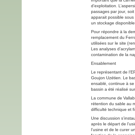
important que la carriè
d’exploitation. L’asper
passages par jour, soi
apparait possible sous 
un stockage disponible
Pour répondre à la dem
remplacement du Ferrol
utilisées sur le site (
Les analyses d’acrylami
contamination de la na
Ensablement
Le représentant de l’E
Goujon Uzétien. Le bass
ensablé, continue à se 
bassin a été réalisé su
La commune de Vallabri
rétention du sable au m
difficulté technique et
Une discussion s’instau
après le départ de l’us
l’usine et de le curer u