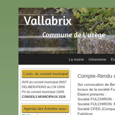
Vallabrix
Commune de L'uzège
La mairie
Urbanisme
En
L’actu. du conseil municipal
Compte-Rendu de
AVIS du conseil municipal
09/07
Sur convocation de Ber
DELIBERATIONS du CM 19/06
locaux de la société Ful
PV du conseil municipal 19/06
Etaient présents :
CONSEILS MUNICIPAUX 2026
Société FULCHIRON : 
Société FULCHIRON: B
Agenda des Activités asso.
Société CFEG (Compagni
Fulchiron