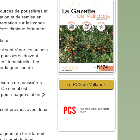
 sources de poussières et
ation et de remise en
mentation sur les zones
sières diminue fortement
fique.
i sont réparties au sein
e poussières doivent
t trimestrielle. Les
er la question du
esures de poussières :
Le PCS de Vallabrix
. Ce cumul est
 pour chaque station (9
sont prévues avec deux
ignent du bruit la nuit.
 le bruit de fond.