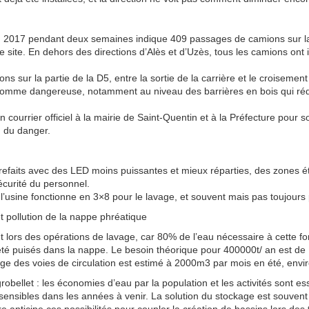
in 2017 pendant deux semaines indique 409 passages de camions sur la
 le site. En dehors des directions d’Alès et d’Uzès, tous les camions ont 
ns sur la partie de la D5, entre la sortie de la carrière et le croisement
comme dangereuse, notamment au niveau des barrières en bois qui rédu
n courrier officiel à la mairie de Saint-Quentin et à la Préfecture pour s
n du danger.
 refaits avec des LED moins puissantes et mieux réparties, des zones ét
curité du personnel.
, l’usine fonctionne en 3×8 pour le lavage, et souvent mais pas toujours 
 pollution de la nappe phréatique
t lors des opérations de lavage, car 80% de l’eau nécessaire à cette fo
té puisés dans la nappe. Le besoin théorique pour 400000t/ an est d
age des voies de circulation est estimé à 2000m3 par mois en été, env
bellet : les économies d’eau par la population et les activités sont ess
sensibles dans les années à venir. La solution du stockage est souvent l