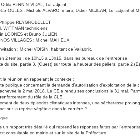
 Odile PERNIN-VIDAL, 1er adjoint
ES-OULES : Michèle ALVARO, maire, Didier MEJEAN, 1er adjoint et Mi
-Philippe REYGROBELLET
. WITTMAN techniciens
lain LOONES et Bruno JULIEN
 NOS VILLAGES : Michel MAHIEUX
 invitation : Michel VOISIN, habitant de Vallabrix.
en 2 temps : de 10h15 à 13h15, dans les bureaux de l’entreprise
e du site, partie 3, (Ouest) sur toute la hauteur des paliers, partie 2 (
t la réunion en rappelant le contexte :
uête publique concernant la demande d’autorisation d’exploitation de la 
t achevée le 2 mai 2018. Le CE a rendu ses conclusions le 31 mai. Parm
renforcement du rôle de la CLE.
înement de deux épisodes climatiques intenses, une sécheresse prolong
act sur la reprise végétale dans la carrière ?
ique
 un rapport très détaillé qui reprend les réponses faites par l’entrepr
st consultable en mairie et sur le site de la Préfecture.