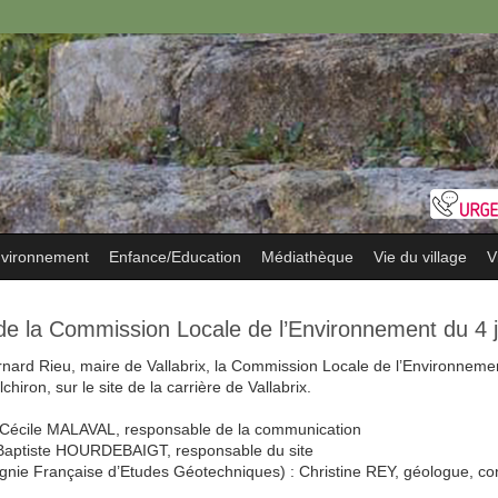
vironnement
Enfance/Education
Médiathèque
Vie du village
V
 la Commission Locale de l’Environnement du 4 ju
nard Rieu, maire de Vallabrix, la Commission Locale de l’Environnemen
chiron, sur le site de la carrière de Vallabrix.
Cécile MALAVAL, responsable de la communication
aptiste HOURDEBAIGT, responsable du site
e Française d’Etudes Géotechniques) : Christine REY, géologue, cons