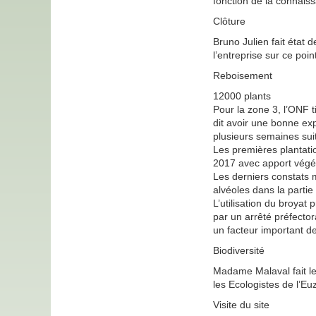
fonction de la connais
Clôture
Bruno Julien fait état 
l’entreprise sur ce poin
Reboisement
12000 plants
Pour la zone 3, l’ONF 
dit avoir une bonne ex
plusieurs semaines suit
Les premières plantatio
2017 avec apport végét
Les derniers constats 
alvéoles dans la partie
L’utilisation du broya
par un arrêté préfector
un facteur important de
Biodiversité
Madame Malaval fait le
les Ecologistes de l’E
Visite du site